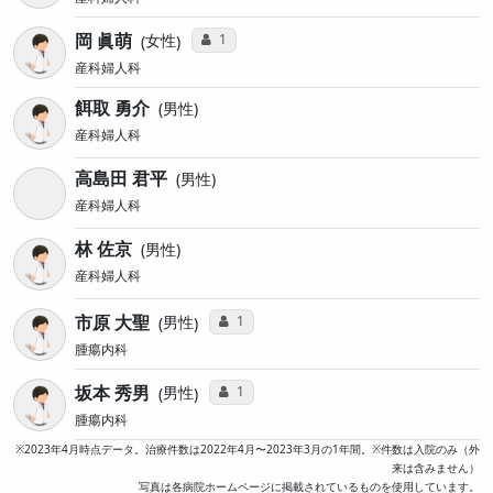
岡 眞萌
コミュニケーション・タイプ投票数
1
女性
産科婦人科
餌取 勇介
男性
産科婦人科
高島田 君平
男性
産科婦人科
林 佐京
男性
産科婦人科
市原 大聖
コミュニケーション・タイプ投票数
1
男性
腫瘍内科
坂本 秀男
コミュニケーション・タイプ投票数
1
男性
腫瘍内科
※2023年4月時点データ。治療件数は2022年4月〜2023年3月の1年間。※件数は入院のみ（外
来は含みません）
写真は各病院ホームページに掲載されているものを使用しています。