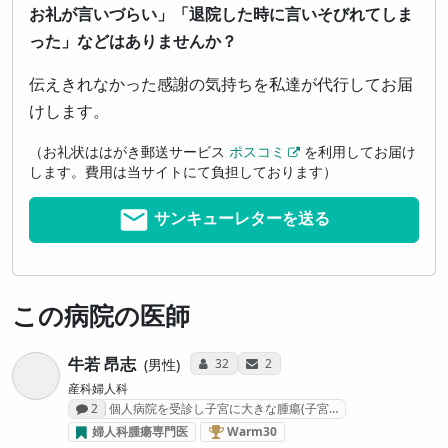
お礼が言いづらい」「退院した時に言いそびれてしま
った」などはありませんか？
伝えきれなかった感謝の気持ちを私達が代行してお届
けします。
（お礼状ははがき郵送サービス
ポスコミ
を利用してお届け
します。費用は当サイトにて負担しております）
サンキューレターを送る
この病院の医師
牛若 昂志
コミュニケーション・タイプ投票数
サンキューレター送付数
32
2
男性
産科婦人科
感想投稿数
2
個人病院を受診し子宮に大きな腫瘍(子宮…
婦人科がん治療医 “Warm30” (2
婦人科腫瘍専門医
Warm30