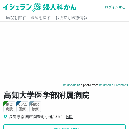
ログインする
病院を探す
医師を探す
お役立ち医療情報
Wikipedia
/ photo from
Wikimedia Commons
高知大学医学部附属病院
拠点
ゲノム
HBOC
病院
医療
診療
高知県南国市岡豊町小蓮185-1
地図
088-866-5811