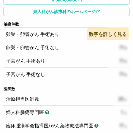
婦人科がん診療科のホームページ
治療件数
卵巣・卵管がん 手術あり
数字を詳しく見る
??
卵巣・卵管がん 手術なし
??
子宮がん 手術あり
??
子宮がん 手術なし
??
医師数
治療担当医師数
20
婦人科腫瘍専門医
1
臨床腫瘍学会指導医/がん薬物療法専門医
??