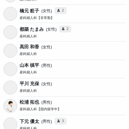
橋元 粧子
コミュニケーション・タイプ投票数
2
女性
産科婦人科【非常勤】
都築 たまみ
コミュニケーション・タイプ投票数
2
女性
産科婦人科
髙田 和香
女性
産科婦人科
山本 槙平
男性
産科婦人科
平川 充保
女性
産科婦人科
松浦 拓也
男性
産科婦人科【国内留学中】
下元 優太
コミュニケーション・タイプ投票数
3
男性
産科婦人科