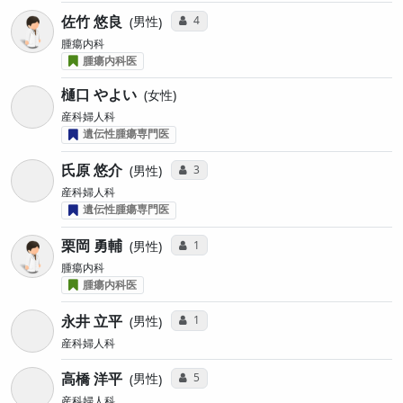
佐竹 悠良
コミュニケーション・タイプ投票数
4
男性
腫瘍内科
腫瘍内科医
樋口 やよい
女性
産科婦人科
遺伝性腫瘍専門医
氏原 悠介
コミュニケーション・タイプ投票数
3
男性
産科婦人科
遺伝性腫瘍専門医
栗岡 勇輔
コミュニケーション・タイプ投票数
1
男性
腫瘍内科
腫瘍内科医
永井 立平
コミュニケーション・タイプ投票数
1
男性
産科婦人科
高橋 洋平
コミュニケーション・タイプ投票数
5
男性
産科婦人科