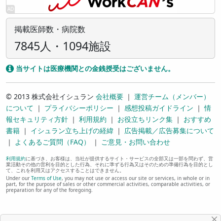
掲載医師数・病院数
7845人・1094施設
当サイトは医療機関との金銭授受はございません。
© 2013 株式会社イシュラン
会社概要
｜
運営チーム（メンバー）
について
｜
プライバシーポリシー
｜
感想投稿ガイドライン
｜
情
報セキュリティ方針
｜
利用規約
｜
お役立ちリンク集
｜
おすすめ
書籍
｜
イシュラン立ち上げの経緯
｜
広告掲載／広告募集について
｜
よくあるご質問（FAQ）
｜
ご意見・お問い合わせ
利用規約
に基づき、お客様は、当社が提供するサイト・サービスの全部又は一部を問わず、営
業活動その他の営利を目的とした行為、それに準ずる行為又はそのための準備行為を目的とし
て、これを利用又はアクセスすることはできません。
Under our
Terms of Use
, you may not use or access our site or services, in whole or in
part, for the purpose of sales or other commercial activities, comparable activities, or
preparation for any of the foregoing.