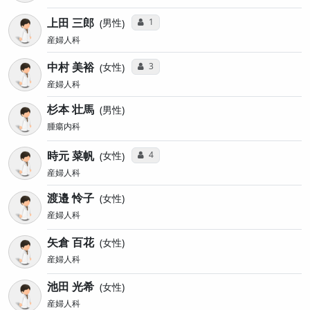
上田 三郎
コミュニケーション・タイプ投票数
1
男性
産婦人科
中村 美裕
コミュニケーション・タイプ投票数
3
女性
産婦人科
杉本 壮馬
男性
腫瘍内科
時元 菜帆
コミュニケーション・タイプ投票数
4
女性
産婦人科
渡邉 怜子
女性
産婦人科
矢倉 百花
女性
産婦人科
池田 光希
女性
産婦人科