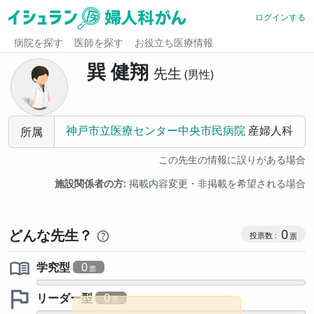
ログインする
病院を探す
医師を探す
お役立ち医療情報
巽 健翔
先生
男性
神戸市立医療センター中央市民病院
産婦人科
所属
この先生の情報に誤りがある場合
施設関係者の方:
掲載内容変更・非掲載を希望される場合
コミュニケ
どんな先生？
0
学究型
0
リーダー型
0