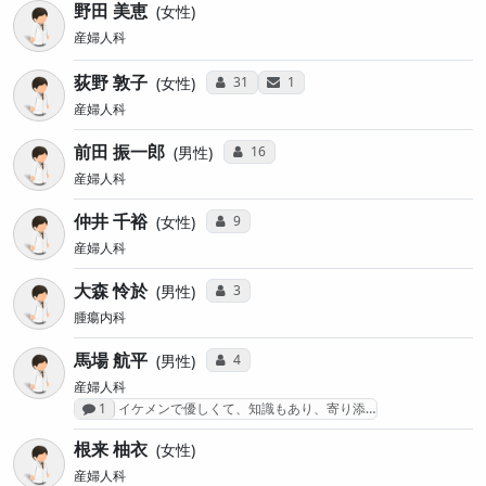
野田 美恵
女性
産婦人科
荻野 敦子
コミュニケーション・タイプ投票数
サンキューレター送付数
31
1
女性
産婦人科
前田 振一郎
コミュニケーション・タイプ投票数
16
男性
産婦人科
仲井 千裕
コミュニケーション・タイプ投票数
9
女性
産婦人科
大森 怜於
コミュニケーション・タイプ投票数
3
男性
腫瘍内科
馬場 航平
コミュニケーション・タイプ投票数
4
男性
産婦人科
感想投稿数
1
イケメンで優しくて、知識もあり、寄り添…
根来 柚衣
女性
産婦人科