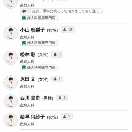
産婦人科
感想投稿数
1
先月、手術に携わって頂きまして有り難う…
婦人科腫瘍専門医
小山 瑠梨子
コミュニケーション・タイプ投票数
18
女性
産婦人科
婦人科腫瘍専門医
松林 彩
コミュニケーション・タイプ投票数
8
女性
産婦人科
婦人科腫瘍専門医
原田 文
コミュニケーション・タイプ投票数
1
女性
産婦人科
西川 貴史
コミュニケーション・タイプ投票数
1
男性
産婦人科
猪早 阿紗子
コミュニケーション・タイプ投票数
1
女性
産婦人科