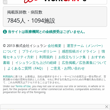
掲載医師数・病院数
7845人・1094施設
当サイトは医療機関との金銭授受はございません。
© 2013 株式会社イシュラン
会社概要
｜
運営チーム（メンバー）
について
｜
プライバシーポリシー
｜
感想投稿ガイドライン
｜
情
報セキュリティ方針
｜
利用規約
｜
お役立ちリンク集
｜
おすすめ
書籍
｜
イシュラン立ち上げの経緯
｜
広告掲載／広告募集について
｜
よくあるご質問（FAQ）
｜
ご意見・お問い合わせ
利用規約
に基づき、お客様は、当社が提供するサイト・サービスの全部又は一部を問わず、営
業活動その他の営利を目的とした行為、それに準ずる行為又はそのための準備行為を目的とし
て、これを利用又はアクセスすることはできません。
Under our
Terms of Use
, you may not use or access our site or services, in whole or in
part, for the purpose of sales or other commercial activities, comparable activities, or
preparation for any of the foregoing.