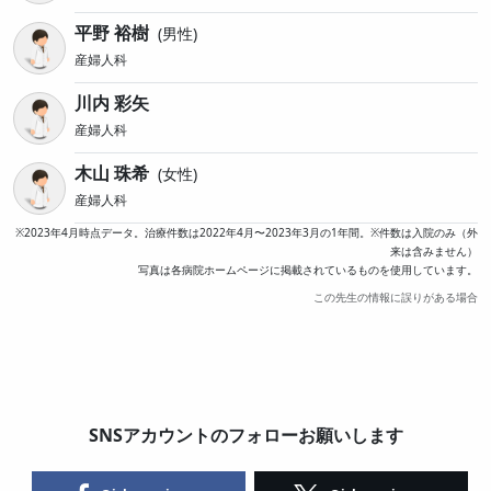
平野 裕樹
男性
産婦人科
川内 彩矢
産婦人科
木山 珠希
女性
産婦人科
※2023年4月時点データ。治療件数は2022年4月〜2023年3月の1年間。※件数は入院のみ（外
来は含みません）
写真は各病院ホームページに掲載されているものを使用しています。
この先生の情報に誤りがある場合
SNSアカウントのフォローお願いします