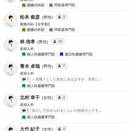
腫瘍内科医
呼吸器専門医
松本 俊彦
コミュニケーション・タイプ投票数
3
男性
腫瘍内科【非常勤】
腫瘍内科医
呼吸器専門医
林 信孝
コミュニケーション・タイプ投票数
35
男性
産婦人科
婦人科腫瘍専門医
遺伝性腫瘍専門医
青木 卓哉
コミュニケーション・タイプ投票数
7
男性
産婦人科
感想投稿数
1
一見飄々とした先生にみえますが、非常に…
婦人科腫瘍専門医
北村 幸子
コミュニケーション・タイプ投票数
2
女性
産婦人科
感想投稿数
1
安心して任せられるくらいの包容力とテキ…
婦人科腫瘍専門医
大竹 紀子
コミュニケーション・タイプ投票数
4
女性