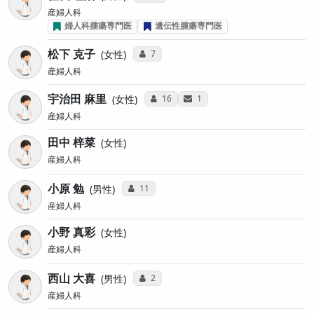
産婦人科
婦人科腫瘍専門医
遺伝性腫瘍専門医
松下 克子
コミュニケーション・タイプ投票数
7
女性
産婦人科
宇治田 麻里
コミュニケーション・タイプ投票数
サンキューレター送付数
16
1
女性
産婦人科
田中 梓菜
女性
産婦人科
小原 勉
コミュニケーション・タイプ投票数
11
男性
産婦人科
小野 真彩
女性
産婦人科
西山 大喜
コミュニケーション・タイプ投票数
2
男性
産婦人科