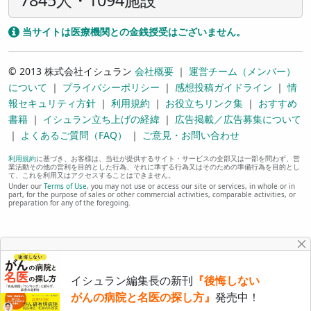
当サイトは医療機関との金銭授受はございません。
© 2013 株式会社イシュラン
会社概要
｜
運営チーム（メンバー）
について
｜
プライバシーポリシー
｜
感想投稿ガイドライン
｜
情
報セキュリティ方針
｜
利用規約
｜
お役立ちリンク集
｜
おすすめ
書籍
｜
イシュラン立ち上げの経緯
｜
広告掲載／広告募集について
｜
よくあるご質問（FAQ）
｜
ご意見・お問い合わせ
利用規約
に基づき、お客様は、当社が提供するサイト・サービスの全部又は一部を問わず、営
業活動その他の営利を目的とした行為、それに準ずる行為又はそのための準備行為を目的とし
て、これを利用又はアクセスすることはできません。
Under our
Terms of Use
, you may not use or access our site or services, in whole or in
part, for the purpose of sales or other commercial activities, comparable activities, or
preparation for any of the foregoing.
イシュラン編集長の新刊
『後悔しない
がんの病院と名医の探し方』
発売中！