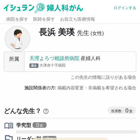
ログインする
病院を探す
医師を探す
お役立ち医療情報
長浜 美瑛
先生
女性
天理よろづ相談所病院
産婦人科
所属
大津赤十字病院
過去
この先生の情報に誤りがある場合
施設関係者の方:
掲載内容変更・非掲載を希望される場合
コミュニケ
どんな先生？
0
学究型
0
リーダー型
0