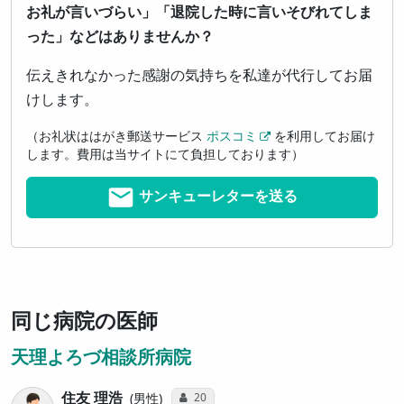
お礼が言いづらい」「退院した時に言いそびれてしま
った」などはありませんか？
伝えきれなかった感謝の気持ちを私達が代行してお届
けします。
（お礼状ははがき郵送サービス
ポスコミ
を利用してお届け
します。費用は当サイトにて負担しております）
サンキューレターを送る
同じ病院の医師
天理よろづ相談所病院
住友 理浩
コミュニケーション・タイプ投票数
20
男性