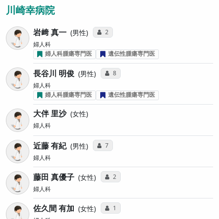
川崎幸病院
岩﨑 真一
コミュニケーション・タイプ投票数
2
男性
婦人科
婦人科腫瘍専門医
遺伝性腫瘍専門医
長谷川 明俊
コミュニケーション・タイプ投票数
8
男性
婦人科
婦人科腫瘍専門医
遺伝性腫瘍専門医
大伴 里沙
女性
婦人科
近藤 有紀
コミュニケーション・タイプ投票数
7
男性
婦人科
藤田 真優子
コミュニケーション・タイプ投票数
2
女性
婦人科
佐久間 有加
コミュニケーション・タイプ投票数
1
女性