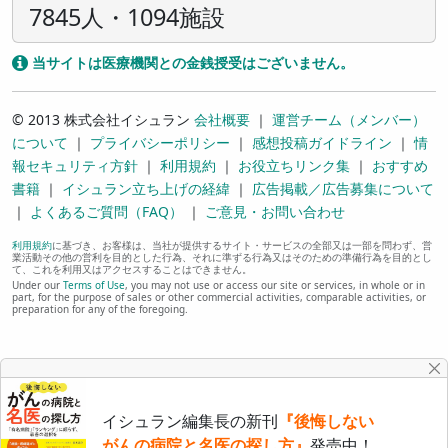
7845人・1094施設
当サイトは医療機関との金銭授受はございません。
© 2013 株式会社イシュラン
会社概要
｜
運営チーム（メンバー）
について
｜
プライバシーポリシー
｜
感想投稿ガイドライン
｜
情
報セキュリティ方針
｜
利用規約
｜
お役立ちリンク集
｜
おすすめ
書籍
｜
イシュラン立ち上げの経緯
｜
広告掲載／広告募集について
｜
よくあるご質問（FAQ）
｜
ご意見・お問い合わせ
利用規約
に基づき、お客様は、当社が提供するサイト・サービスの全部又は一部を問わず、営
業活動その他の営利を目的とした行為、それに準ずる行為又はそのための準備行為を目的とし
て、これを利用又はアクセスすることはできません。
Under our
Terms of Use
, you may not use or access our site or services, in whole or in
part, for the purpose of sales or other commercial activities, comparable activities, or
preparation for any of the foregoing.
イシュラン編集長の新刊
『後悔しない
がんの病院と名医の探し方』
発売中！