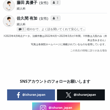
藤田 真優子
コミュニケーション・タイプ投票数
2
女性
婦人科
佐久間 有加
コミュニケーション・タイプ投票数
1
女性
婦人科
感想投稿数
1
穏やかで、よく話を聞いてくれて安心して…
※2023年4月時点データ。治療件数は2022年4月〜2023年3月の1年間。※件数は入院のみ（外
来は含みません）
写真は各病院ホームページに掲載されているものを使用しています。
この先生の情報に誤りがある場合
SNSアカウントのフォローお願いします
@ishuran.japan
@ishuranjapan
@ishuran_japan