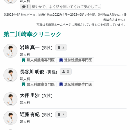
婦人科
感想投稿数
1
穏やかで、よく話を聞いてくれて安心して…
※2023年4月時点データ。治療件数は2022年4月〜2023年3月の1年間。※件数は入院のみ（外
来は含みません）
写真は各病院ホームページに掲載されているものを使用しています。
第二川崎幸クリニック
岩﨑 真一
コミュニケーション・タイプ投票数
2
男性
婦人科
婦人科腫瘍専門医
遺伝性腫瘍専門医
長谷川 明俊
コミュニケーション・タイプ投票数
8
男性
婦人科
婦人科腫瘍専門医
遺伝性腫瘍専門医
大伴 里沙
女性
婦人科
近藤 有紀
コミュニケーション・タイプ投票数
7
男性
婦人科