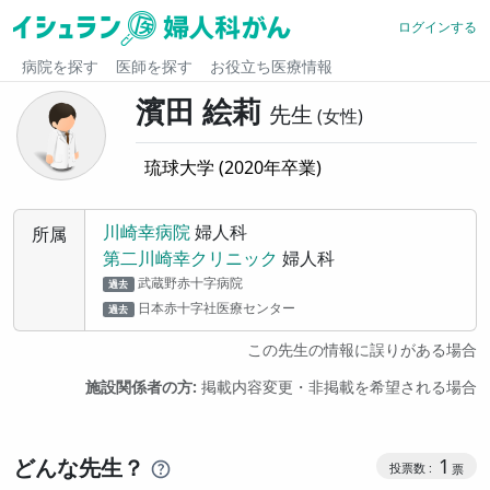
ログインする
病院を探す
医師を探す
お役立ち医療情報
濱田 絵莉
先生
女性
琉球大学
(
2020
年卒業)
川崎幸病院
婦人科
所属
第二川崎幸クリニック
婦人科
武蔵野赤十字病院
過去
日本赤十字社医療センター
過去
この先生の情報に誤りがある場合
施設関係者の方:
掲載内容変更・非掲載を希望される場合
コミュニケ
どんな先生？
1