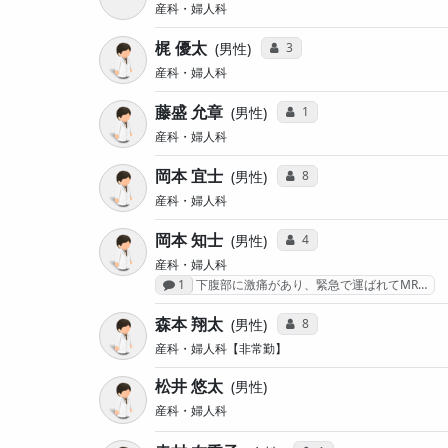
産科・婦人科
梶 優太
コミュニケーション・タイプ投
3
男性
産科・婦人科
藤盛 允章
コミュニケーション・タイ
1
男性
産科・婦人科
岡本 宜士
コミュニケーション・タイ
8
男性
産科・婦人科
岡本 知士
コミュニケーション・タイ
4
男性
産科・婦人科
感想投稿数
1
下腹部に激痛があり、緊急で運ばれてMR…
森本 翔太
コミュニケーション・タイ
8
男性
産科・婦人科【非常勤】
松井 悠太
男性
産科・婦人科