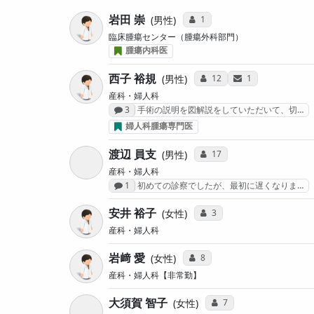
岩田 崇
コミュニケーション・タイプ投
1
男性
臨床腫瘍センター（腫瘍外科部門）
腫瘍内科医
西子 裕規
コミュニケーション・タイ
サンキューレター
12
1
男性
産科・婦人科
感想投稿数
3
手術の説明を図解説をしていただいて、切…
婦人科腫瘍専門医
渡辺 員支
コミュニケーション・タイ
17
男性
産科・婦人科
感想投稿数
1
初めての診察でしたが、最初に遅くなりま…
安井 裕子
コミュニケーション・タイ
3
女性
産科・婦人科
岩﨑 愛
コミュニケーション・タイプ投
8
女性
産科・婦人科【非常勤】
大須賀 智子
コミュニケーション・タ
7
女性