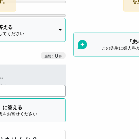
す。
を
答える
してください
「患
この先生に婦人科
感想投稿数
0
ん。
さい。
」に答える
想をお寄せください