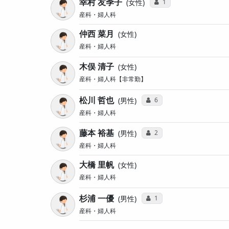
幸村 友季子
コミュニケーション・タ
1
女性
産科・婦人科
仲西 菜月
女性
産科・婦人科
木俣 清子
女性
産科・婦人科【非常勤】
松川 哲也
コミュニケーション・タイ
6
男性
産科・婦人科
藤本 裕基
コミュニケーション・タイ
2
男性
産科・婦人科
大橋 里帆
女性
産科・婦人科
杉浦 一優
コミュニケーション・タイ
1
男性
産科・婦人科