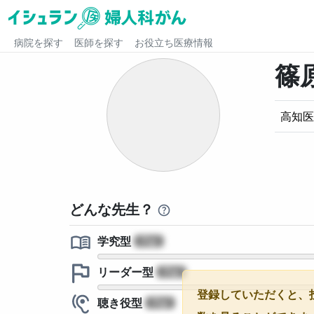
病院を探す
医師を探す
お役立ち医療情報
篠
高知医
どんな先生？
学究型
?
リーダー型
?
登録していただくと、
聴き役型
?