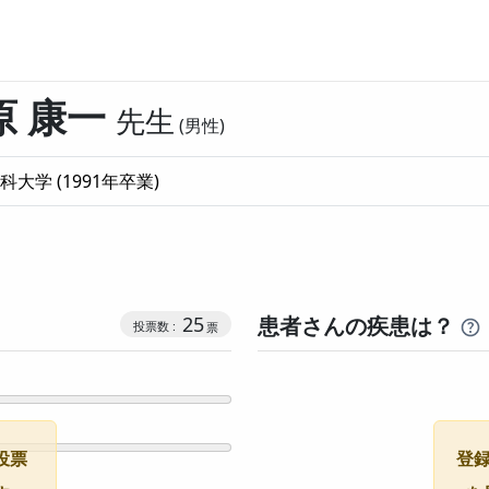
原 康一
先生
男性
科大学
(
1991
年卒業)
コミュニケーション・タイプ投票数
25
患者さんの疾患は？
投票
登